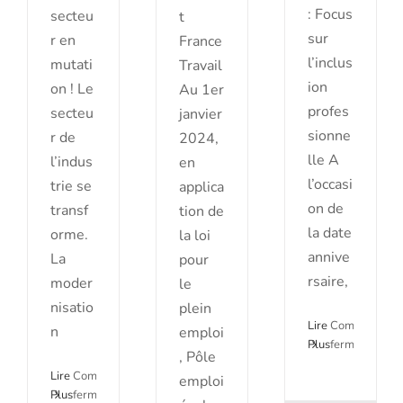
: Focus
secteu
t
sur
r en
France
l’inclus
mutati
Travail
ion
on ! Le
Au 1er
profes
secteu
janvier
sionne
r de
2024,
lle A
l’indus
en
l’occasi
trie se
applica
on de
transf
tion de
la date
orme.
la loi
annive
La
pour
rsaire,
moder
le
nisatio
plein
Lire
Commentaire
n
emploi
Plus
fermés
, Pôle
sur
Lire
Commentaires
emploi
Commémo
Plus
fermés
Loi