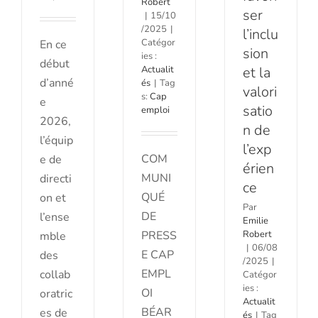
Robert
ser
|
15/10
/2025
|
l’inclu
Catégor
En ce
sion
ies :
début
Actualit
et la
d’anné
és
|
Tag
valori
s:
Cap
e
satio
emploi
2026,
n de
l’équip
l’exp
COM
e de
érien
MUNI
directi
ce
QUÉ
on et
Par
DE
l’ense
Emilie
PRESS
Robert
mble
|
06/08
E CAP
des
/2025
|
EMPL
collab
Catégor
ies :
OI
oratric
Actualit
BÉAR
es de
és
|
Tag