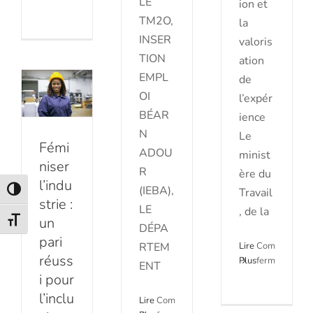
LE
ion et
sur
: un pari
TM2O,
la
Tous
INSER
nos
valoris
réussi
voeux
TION
ation
pour
pour
EMPL
de
cette
l’inclusion
OI
l’expér
nouvelle
professionnelle
année
BÉAR
ience
!
N
des
Le
Fémi
ADOU
minist
femmes
niser
R
ère du
Actualités
l’indu
(IEBA),
Travail
Passer en contraste élevé
strie :
LE
, de la
un
Changer la taille de la police
DÉPA
pari
RTEM
Lire
Commentaire
réuss
Plus
fermés
ENT
sur
i pour
Commémorati
Emploi
l’inclu
Lire
Commentaires
des
Loi du