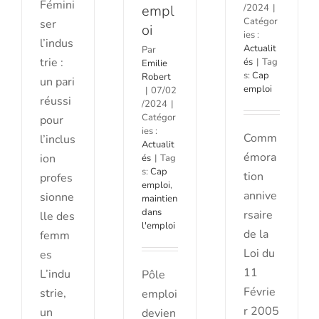
Fémini
empl
/2024
|
Catégor
ser
oi
ies :
l’indus
Actualit
Par
trie :
és
|
Tag
Emilie
s:
Cap
Robert
un pari
emploi
|
07/02
réussi
/2024
|
Catégor
pour
ies :
Comm
l’inclus
Actualit
émora
ion
és
|
Tag
s:
Cap
tion
profes
emploi
,
annive
sionne
maintien
dans
rsaire
lle des
l'emploi
de la
femm
Loi du
es
11
L’indu
Pôle
Févrie
strie,
emploi
r 2005
un
devien