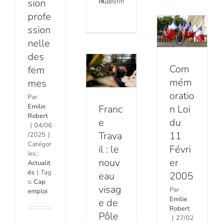
sion
France
Plus
fermés
50
sur
11
profe
ans
Travail :
SEEPH
et
ssion
Février
2025
le
plus
nelle
–
2005
:
nouveau
Cap
des
une
Actualités
sur
visage
campagn
Com
fem
les
nationale
mém
mes
de Pôle
talents
pour
oratio
:
Par
favoriser
emploi
Handicap,
Emilie
Franc
n Loi
l’inclusion
Actualités
Inclusion
Robert
et
e
du
|
04/06
&
la
Trava
11
/2025
|
Engagement
valorisat
Catégor
«
il : le
Févri
de
ies :
l’expérie
nouv
er
Actualit
és
|
Tag
eau
2005
s:
Cap
visag
Par
emploi
Emilie
e de
Robert
Pôle
|
27/02