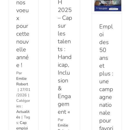
H
nos
valorisation
année !
Engagement
2025
voeu
de
Actualités
– Cap
x
«
l’expérience
sur
pour
Empl
Actualités
Actualités
les
cette
oi
talen
nouv
des
ts :
elle
50
Hand
anné
ans
icap,
e !
et
Inclu
plus :
Par
Emilie
sion
une
Robert
&
camp
|
27/01
Enga
/2026
|
agne
Catégor
gem
natio
ies :
ent «
nale
Actualit
és
|
Tag
pour
Par
s:
Cap
Emilie
favori
emploi