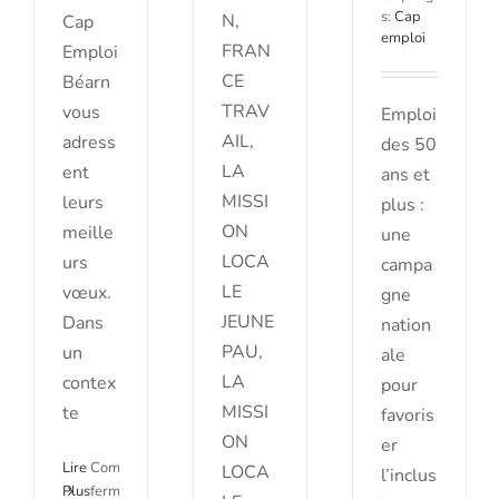
s:
Cap
N,
Cap
emploi
FRAN
Emploi
CE
Béarn
TRAV
vous
Emploi
AIL,
adress
des 50
LA
ent
ans et
MISSI
leurs
plus :
ON
meille
une
LOCA
urs
campa
LE
vœux.
gne
JEUNE
Dans
nation
PAU,
un
ale
LA
contex
pour
MISSI
te
favoris
ON
er
Féminiser
Lire
Commentaires
LOCA
l’inclus
l’industrie
Plus
fermés