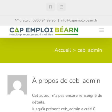
Passer
Facebook
LinkedIn
au
contenu
N° gratuit : 0800 94 99 95
|
info@capemploibearn.fr
Accueil
ceb_admin
À propos de
ceb_admin
Cet auteur n'a pas encore renseigné de
détails.
Jusqu'à présent ceb_admin a créé 0