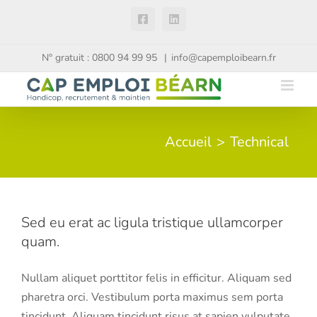
Passer
Facebook
LinkedIn
au
contenu
N° gratuit : 0800 94 99 95
|
info@capemploibearn.fr
Accueil
Technical
Sed eu erat ac ligula tristique ullamcorper
quam.
Nullam aliquet porttitor felis in efficitur. Aliquam sed
pharetra orci. Vestibulum porta maximus sem porta
tincidunt. Aliquam tincidunt risus at sapien vulputate