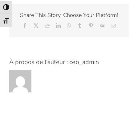
Passer en contraste élevé
Share This Story, Choose Your Platform!
Changer la taille de la police
Facebook
X
Reddit
LinkedIn
WhatsApp
Tumblr
Pinterest
Vk
Email
À propos de l'auteur :
ceb_admin