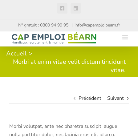
Passer
Facebook
LinkedIn
au
contenu
N° gratuit : 0800 94 99 95
|
info@capemploibearn.fr
Accueil
Morbi at enim vitae velit dictum tincidunt
vitae.
Précédent
Suivant
Morbi volutpat, ante nec pharetra suscipit, augue
nulla porttitor dolor, nec lacinia eros elit id arcu.