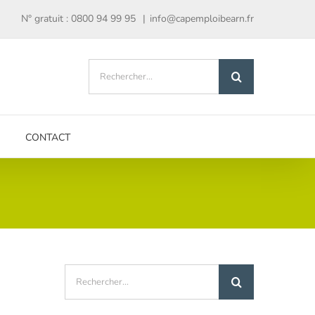
N° gratuit : 0800 94 99 95
|
info@capemploibearn.fr
Rechercher:
CONTACT
Rechercher: