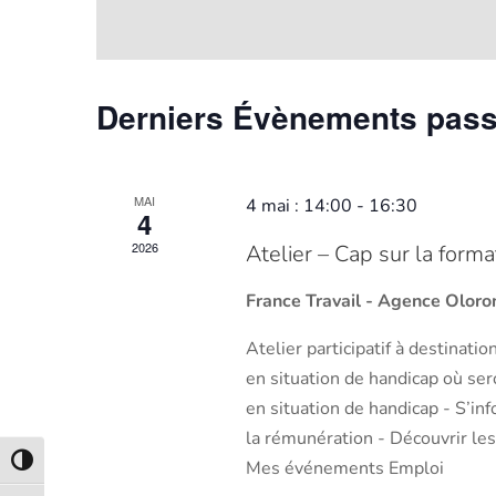
date.
Derniers Évènements pas
MAI
4 mai : 14:00
-
16:30
4
2026
Atelier – Cap sur la forma
France Travail - Agence Olor
Atelier participatif à destinati
en situation de handicap où ser
en situation de handicap - S’in
la rémunération - Découvrir le
Passer en contraste élevé
Mes événements Emploi