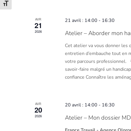
Changer la taille de la police
AVR
21 avril : 14:00
-
16:30
21
2026
Atelier – Aborder mon ha
Cet atelier va vous donner les 
entretien d’embauche tout en m
votre parcours professionnel. 
savoir-faire malgré un handica
confiance Connaître les aména
AVR
20 avril : 14:00
-
16:30
20
2026
Atelier – Mon dossier M
France Travail - Agence Olor