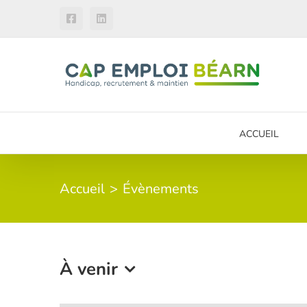
Passer
Facebook
LinkedIn
au
contenu
ACCUEIL
Accueil
Évènements
À venir
Sélectionnez
une